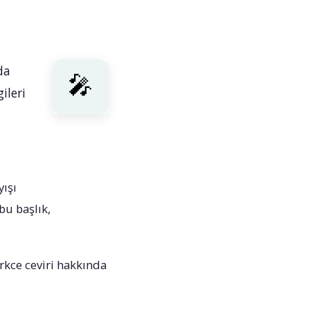
da
ileri
yışı
bu başlık,
urkce ceviri hakkında