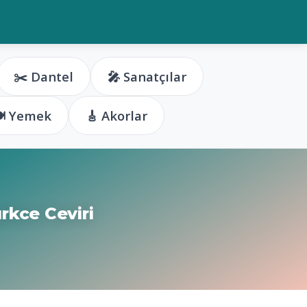
✂️ Dantel
🎤 Sanatçılar
️ Yemek
🎸 Akorlar
rkce Ceviri