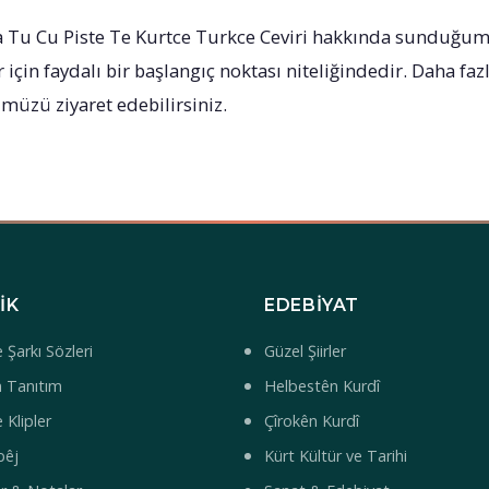
 Tu Cu Piste Te Kurtce Turkce Ceviri hakkında sunduğumu
için faydalı bir başlangıç noktası niteliğindedir. Daha fazl
üzü ziyaret edebilirsiniz.
IK
EDEBIYAT
 Şarkı Sözleri
Güzel Şiirler
 Tanıtım
Helbestên Kurdî
 Klipler
Çîrokên Kurdî
bêj
Kürt Kültür ve Tarihi