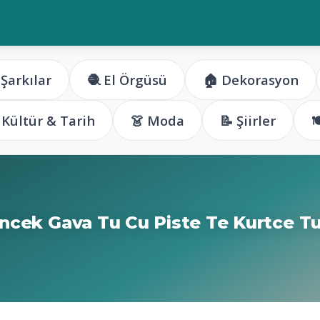
 Şarkılar
🧶 El Örgüsü
🏠 Dekorasyon
️ Kültür & Tarih
👗 Moda
📝 Şiirler

ncek Gava Tu Cu Piste Te Kurtce Tu