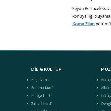
Seyda Perincek Gava
konuya ilgi duyanlar 
Koma Zilan
bölümüm
DIL & KÜLTÜR
MÜZ
Köşe Yazıları
Kürtçe
Foruma Kurdî
Albüm
Kürtçe Nedir
Kürtçe
Zimanî Kurdî
Deng