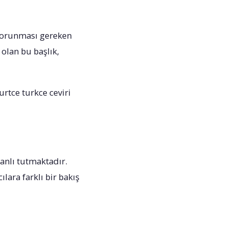
 korunması gereken
olan bu başlık,
rtce turkce ceviri
canlı tutmaktadır.
lara farklı bir bakış