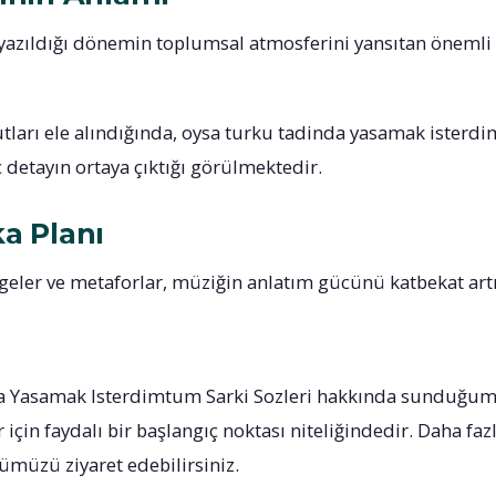
 yazıldığı dönemin toplumsal atmosferini yansıtan önemli 
tları ele alındığında, oysa turku tadinda yasamak isterdi
inç detayın ortaya çıktığı görülmektedir.
ka Planı
mgeler ve metaforlar, müziğin anlatım gücünü katbekat art
 Yasamak Isterdimtum Sarki Sozleri hakkında sunduğumu
için faydalı bir başlangıç noktası niteliğindedir. Daha fazl
müzü ziyaret edebilirsiniz.