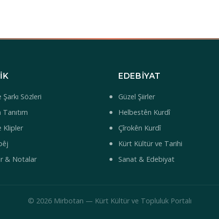
IK
EDEBIYAT
 Şarkı Sözleri
Güzel Şiirler
 Tanıtım
Helbestên Kurdî
 Klipler
Çîrokên Kurdî
bêj
Kürt Kültür ve Tarihi
ar & Notalar
Sanat & Edebiyat
© 2026 Mirbotan — Kürt Kültür ve Topluluk Portalı