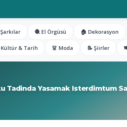
 Şarkılar
🧶 El Örgüsü
🏠 Dekorasyon
️ Kültür & Tarih
👗 Moda
📝 Şiirler

u Tadinda Yasamak Isterdimtum Sar