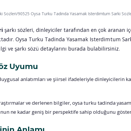
ki Sozleri/90525 Oysa Turku Tadinda Yasamak Isterdimtum Sarki Sozle
ri
şarkı sözleri, dinleyiciler tarafından en çok aranan iç
ktadır. Oysa Turku Tadinda Yasamak Isterdimtum Sar
lgi ve şarkı sözü detaylarını burada bulabilirsiniz.
Söz Uyumu
duygusal anlatımları ve şiirsel ifadeleriyle dinleyicilerin k
raştırmalar ve derlenen bilgiler, oysa turku tadinda yas
unun ne kadar geniş bir perspektife sahip olduğunu göste
rinin Anlamı