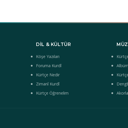
DIL & KÜLTÜR
MÜZ
Köşe Yazıları
Kürtçe
Foruma Kurdî
Albüm
Kürtçe Nedir
Kürtçe
Zimanî Kurdî
Deng
Kürtçe Öğrenelim
Akorl