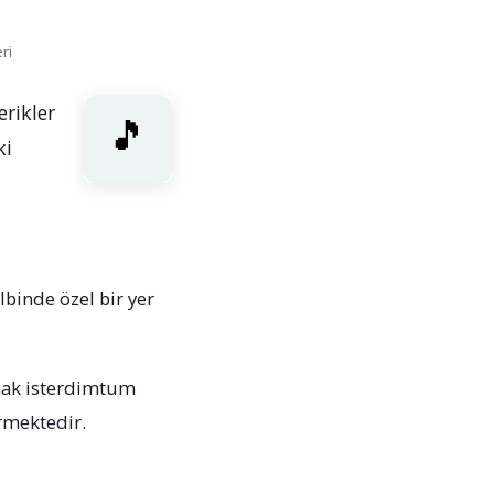
ri
erikler
ki
albinde özel bir yer
amak isterdimtum
rmektedir.