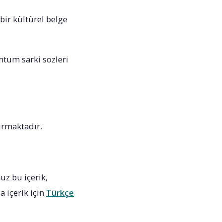
bir kültürel belge
mtum sarki sozleri
ırmaktadır.
z bu içerik,
a içerik için
Türkçe