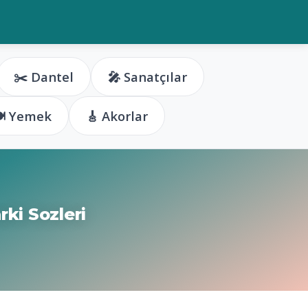
✂️ Dantel
🎤 Sanatçılar
️ Yemek
🎸 Akorlar
ki Sozleri