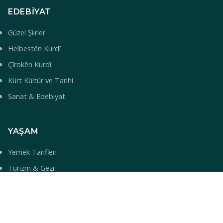
EDEBIYAT
Güzel Şiirler
Helbestên Kurdî
Çîrokên Kurdî
Kürt Kültür ve Tarihi
Sanat & Edebiyat
YAŞAM
Yemek Tarifleri
Turizm & Gezi
Bilim & Teknoloji
Sağlık
Bebek İsimleri