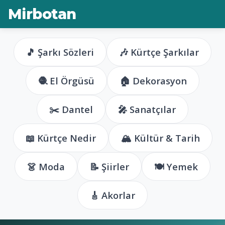
Mirbotan
🎵 Şarkı Sözleri
🎶 Kürtçe Şarkılar
🧶 El Örgüsü
🏠 Dekorasyon
✂️ Dantel
🎤 Sanatçılar
📖 Kürtçe Nedir
🏔️ Kültür & Tarih
👗 Moda
📝 Şiirler
🍽️ Yemek
🎸 Akorlar