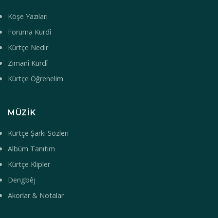
Köşe Yazıları
Foruma Kurdî
Kürtçe Nedir
Zimanî Kurdî
Kürtçe Öğrenelim
MÜZIK
Kürtçe Şarkı Sözleri
Albüm Tanıtım
Kürtçe Klipler
Dengbêj
Akorlar & Notalar