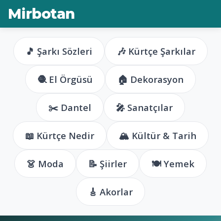
Mirbotan
🎵 Şarkı Sözleri
🎶 Kürtçe Şarkılar
🧶 El Örgüsü
🏠 Dekorasyon
✂️ Dantel
🎤 Sanatçılar
📖 Kürtçe Nedir
🏔️ Kültür & Tarih
👗 Moda
📝 Şiirler
🍽️ Yemek
🎸 Akorlar