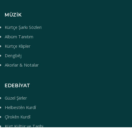
MÜZIK
Kürtçe Şarkı Sözleri
Albüm Tanıtım
Kürtçe Klipler
Dengbêj
Akorlar & Notalar
EDEBIYAT
Güzel Şiirler
Helbestên Kurdî
Çîrokên Kurdî
Kürt Kültür ve Tarihi