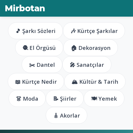
Mirbotan
🎵 Şarkı Sözleri
🎶 Kürtçe Şarkılar
🧶 El Örgüsü
🏠 Dekorasyon
✂️ Dantel
🎤 Sanatçılar
📖 Kürtçe Nedir
🏔️ Kültür & Tarih
👗 Moda
📝 Şiirler
🍽️ Yemek
🎸 Akorlar