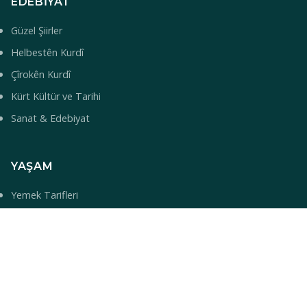
EDEBIYAT
Güzel Şiirler
Helbestên Kurdî
Çîrokên Kurdî
Kürt Kültür ve Tarihi
Sanat & Edebiyat
YAŞAM
Yemek Tarifleri
Turizm & Gezi
Bilim & Teknoloji
Sağlık
Bebek İsimleri