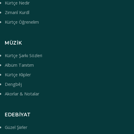
Kürtçe Nedir
Zimanî Kurdî
Kürtçe Öğrenelim
MÜZIK
Kürtçe Şarkı Sözleri
Albüm Tanıtım
Kürtçe Klipler
Dengbêj
Akorlar & Notalar
EDEBIYAT
Güzel Şiirler