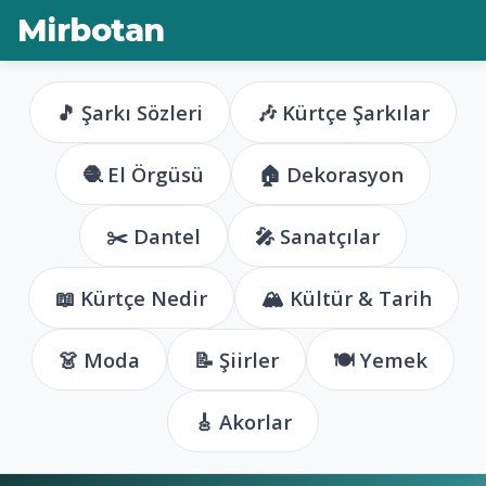
Mirbotan
🎵 Şarkı Sözleri
🎶 Kürtçe Şarkılar
🧶 El Örgüsü
🏠 Dekorasyon
✂️ Dantel
🎤 Sanatçılar
📖 Kürtçe Nedir
🏔️ Kültür & Tarih
👗 Moda
📝 Şiirler
🍽️ Yemek
🎸 Akorlar