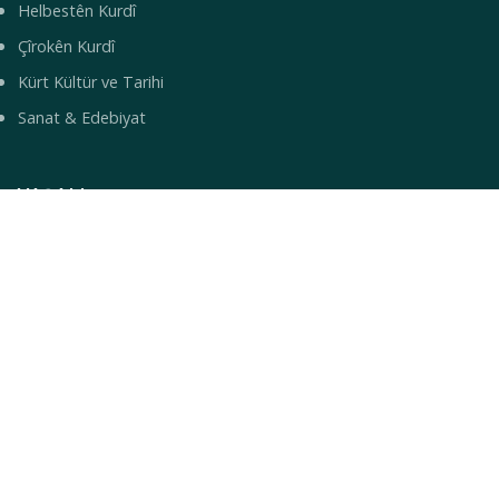
Helbestên Kurdî
Çîrokên Kurdî
Kürt Kültür ve Tarihi
Sanat & Edebiyat
YAŞAM
Yemek Tarifleri
Turizm & Gezi
Bilim & Teknoloji
Sağlık
Bebek İsimleri
© 2026 Mirbotan — Kürt Kültür ve Topluluk Portalı