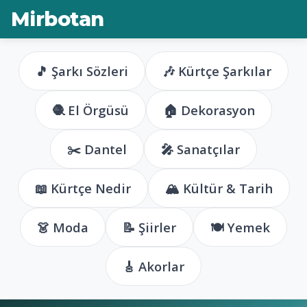
Mirbotan
🎵 Şarkı Sözleri
🎶 Kürtçe Şarkılar
🧶 El Örgüsü
🏠 Dekorasyon
✂️ Dantel
🎤 Sanatçılar
📖 Kürtçe Nedir
🏔️ Kültür & Tarih
👗 Moda
📝 Şiirler
🍽️ Yemek
🎸 Akorlar