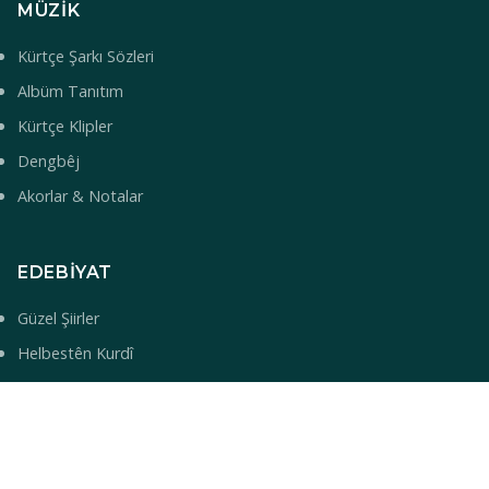
MÜZIK
Kürtçe Şarkı Sözleri
Albüm Tanıtım
Kürtçe Klipler
Dengbêj
Akorlar & Notalar
EDEBIYAT
Güzel Şiirler
Helbestên Kurdî
Çîrokên Kurdî
Kürt Kültür ve Tarihi
Sanat & Edebiyat