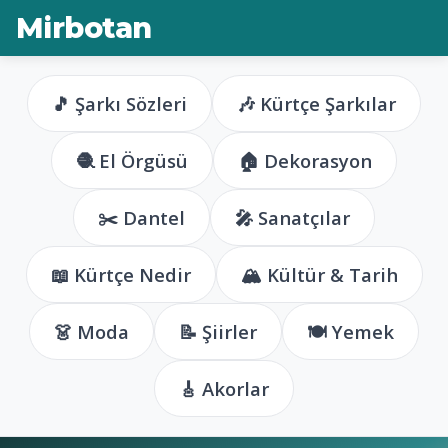
Mirbotan
🎵 Şarkı Sözleri
🎶 Kürtçe Şarkılar
🧶 El Örgüsü
🏠 Dekorasyon
✂️ Dantel
🎤 Sanatçılar
📖 Kürtçe Nedir
🏔️ Kültür & Tarih
👗 Moda
📝 Şiirler
🍽️ Yemek
🎸 Akorlar