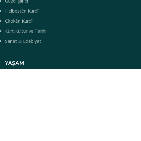
Güzel Şiirler
Helbestên Kurdî
Çîrokên Kurdî
Kürt Kültür ve Tarihi
Sanat & Edebiyat
YAŞAM
Yemek Tarifleri
Turizm & Gezi
Bilim & Teknoloji
Sağlık
Bebek İsimleri