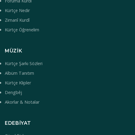
Foruma Kurdî
Kürtçe Nedir
Zimanî Kurdî
Kürtçe Öğrenelim
MÜZIK
Kürtçe Şarkı Sözleri
Albüm Tanıtım
Kürtçe Klipler
Dengbêj
Akorlar & Notalar
EDEBIYAT