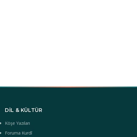
DIL & KÜLTÜR
Köşe Yazıları
Foruma Kurdî