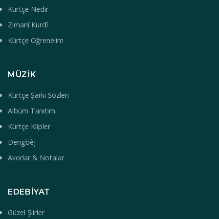
Kürtçe Nedir
Zimanî Kurdî
Kürtçe Öğrenelim
MÜZIK
Kürtçe Şarkı Sözleri
Albüm Tanıtım
Kürtçe Klipler
Dengbêj
Akorlar & Notalar
EDEBIYAT
Güzel Şiirler