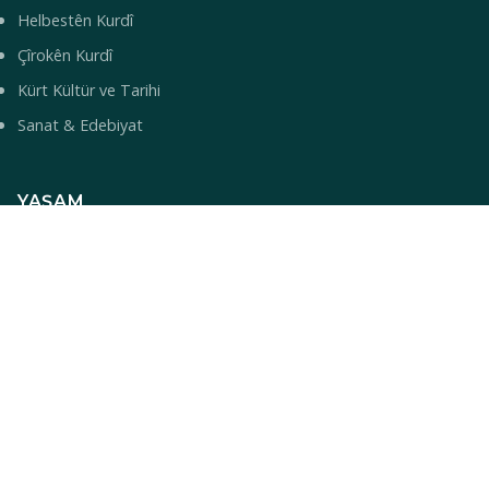
Helbestên Kurdî
Çîrokên Kurdî
Kürt Kültür ve Tarihi
Sanat & Edebiyat
YAŞAM
Yemek Tarifleri
Turizm & Gezi
Bilim & Teknoloji
Sağlık
Bebek İsimleri
© 2026 Mirbotan — Kürt Kültür ve Topluluk Portalı