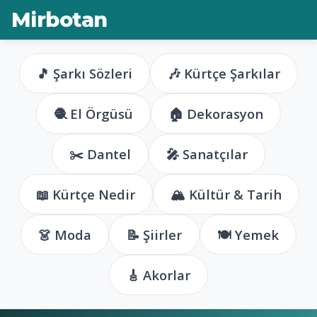
Mirbotan
🎵 Şarkı Sözleri
🎶 Kürtçe Şarkılar
🧶 El Örgüsü
🏠 Dekorasyon
✂️ Dantel
🎤 Sanatçılar
📖 Kürtçe Nedir
🏔️ Kültür & Tarih
👗 Moda
📝 Şiirler
🍽️ Yemek
🎸 Akorlar