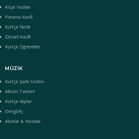
Köşe Yazıları
Foruma Kurdî
Kürtçe Nedir
Zimanî Kurdî
Kürtçe Öğrenelim
MÜZIK
Kürtçe Şarkı Sözleri
Albüm Tanıtım
Kürtçe Klipler
Dengbêj
Akorlar & Notalar