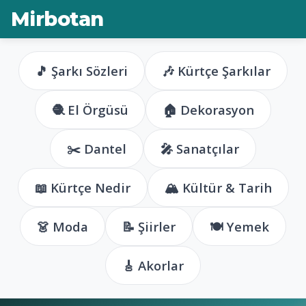
Mirbotan
🎵 Şarkı Sözleri
🎶 Kürtçe Şarkılar
🧶 El Örgüsü
🏠 Dekorasyon
✂️ Dantel
🎤 Sanatçılar
📖 Kürtçe Nedir
🏔️ Kültür & Tarih
👗 Moda
📝 Şiirler
🍽️ Yemek
🎸 Akorlar