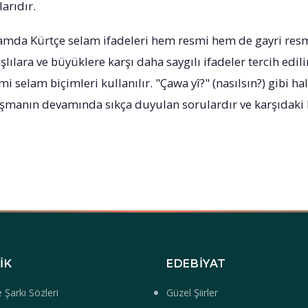
arıdır.
mda Kürtçe selam ifadeleri hem resmi hem de gayri res
şlılara ve büyüklere karşı daha saygılı ifadeler tercih edil
 selam biçimleri kullanılır. "Çawa yî?" (nasılsın?) gibi ha
aşmanın devamında sıkça duyulan sorulardır ve karşıdaki ki
IK
EDEBIYAT
 Şarkı Sözleri
Güzel Şiirler