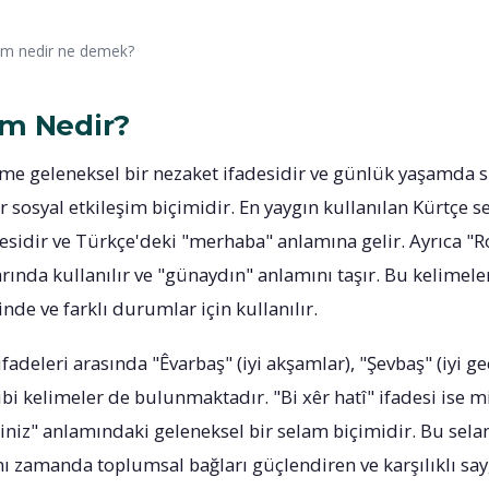
am nedir ne demek?
am Nedir?
me geleneksel bir nezaket ifadesidir ve günlük yaşamda s
r sosyal etkileşim biçimidir. En yaygın kullanılan Kürtçe 
mesidir ve Türkçe'deki "merhaba" anlamına gelir. Ayrıca "R
ında kullanılır ve "günaydın" anlamını taşır. Bu kelime
inde ve farklı durumlar için kullanılır.
adeleri arasında "Êvarbaş" (iyi akşamlar), "Şevbaş" (iyi ge
bi kelimeler de bulunmaktadır. "Bi xêr hatî" ifadesi ise mi
diniz" anlamındaki geleneksel bir selam biçimidir. Bu sel
nı zamanda toplumsal bağları güçlendiren ve karşılıklı say