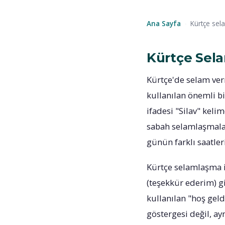
Ana Sayfa
Kürtçe sel
›
Kürtçe Sel
Kürtçe'de selam ver
kullanılan önemli bi
ifadesi "Silav" keli
sabah selamlaşmalar
günün farklı saatler
Kürtçe selamlaşma if
(teşekkür ederim) gi
kullanılan "hoş gel
göstergesi değil, ay