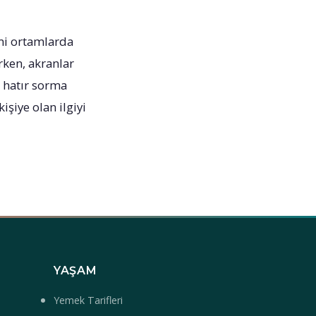
mi ortamlarda
irken, akranlar
l hatır sorma
şiye olan ilgiyi
YAŞAM
Yemek Tarifleri