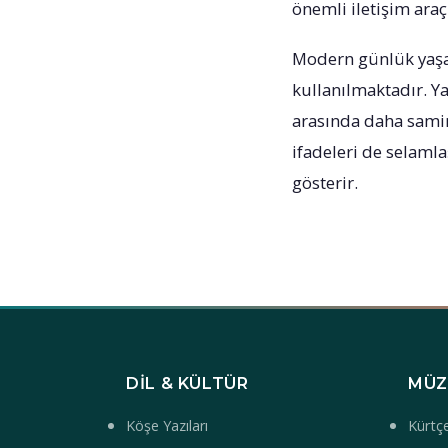
önemli iletişim araçl
Modern günlük yaşa
kullanılmaktadır. Ya
arasında daha samimi
ifadeleri de selaml
gösterir.
DIL & KÜLTÜR
MÜZ
Köşe Yazıları
Kürtçe