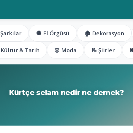
 Şarkılar
🧶 El Örgüsü
🏠 Dekorasyon
️ Kültür & Tarih
👗 Moda
📝 Şiirler

Kürtçe selam nedir ne demek?