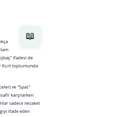
ıkça
selam
ojbaş" ifadesi de
ler Kürt toplumunda
celer) ve "Spas"
safir karşılarken
amlar sadece nezaket
gıyı ifade eden