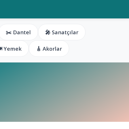
✂️ Dantel
🎤 Sanatçılar
️ Yemek
🎸 Akorlar