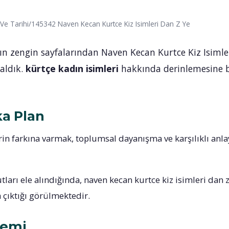
r Ve Tarihi/145342 Naven Kecan Kurtce Kiz Isimleri Dan Z Ye
ın zengin sayfalarından Naven Kecan Kurtce Kiz Isimle
aldık.
kürtçe kadın isimleri
hakkında derinlemesine bi
ka Plan
rin farkına varmak, toplumsal dayanışma ve karşılıklı anla
arı ele alındığında, naven kecan kurtce kiz isimleri dan z y
a çıktığı görülmektedir.
nemi