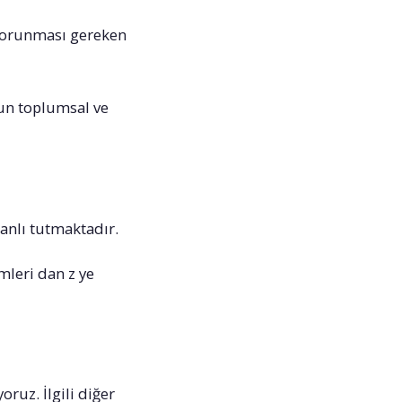
 korunması gereken
nun toplumsal ve
canlı tutmaktadır.
mleri dan z ye
ruz. İlgili diğer