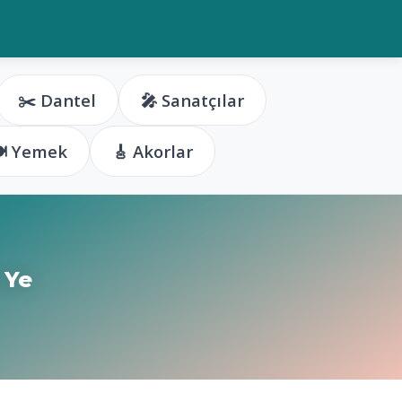
✂️ Dantel
🎤 Sanatçılar
️ Yemek
🎸 Akorlar
 Ye