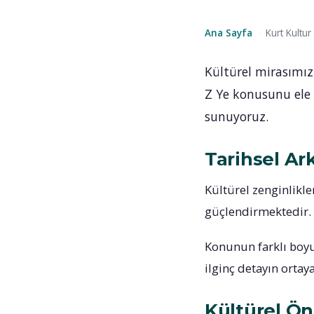
Ana Sayfa
Kurt Kultu
›
Kültürel mirasımız
Z Ye konusunu ele 
sunuyoruz.
Tarihsel Ar
Kültürel zenginlikle
güçlendirmektedir.
Konunun farklı boyutl
ilginç detayın ortay
Kültürel Ö