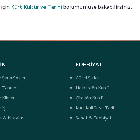
 için
Kürt Kültür ve Tarihi
bölümümüze bakabilirsiniz.
IK
EDEBIYAT
 Şarkı Sözleri
Güzel Şiirler
 Tanıtım
Helbestên Kurdî
 Klipler
Çîrokên Kurdî
bêj
Kürt Kültür ve Tarihi
ar & Notalar
Sanat & Edebiyat