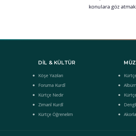
konulara göz atmak
DIL & KÜLTÜR
MÜZ
Köşe Yazıları
Kürtçe
Foruma Kurdî
Albüm
Kürtçe Nedir
Kürtçe
Zimanî Kurdî
Deng
Kürtçe Öğrenelim
Akorl