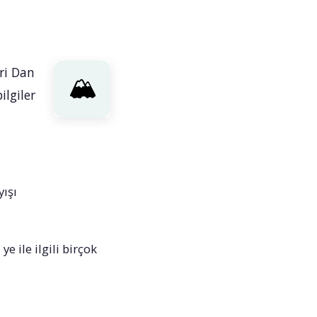
ri Dan
lgiler
yışı
e ile ilgili birçok