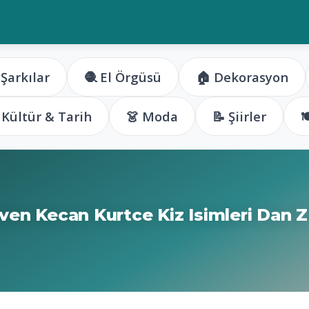
 Şarkılar
🧶 El Örgüsü
🏠 Dekorasyon
️ Kültür & Tarih
👗 Moda
📝 Şiirler

ven Kecan Kurtce Kiz Isimleri Dan Z