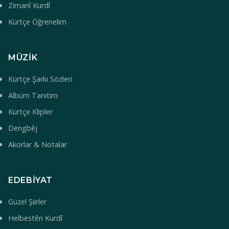
Zimanî Kurdî
Kürtçe Öğrenelim
MÜZIK
Kürtçe Şarkı Sözleri
Albüm Tanıtım
Kürtçe Klipler
Dengbêj
Akorlar & Notalar
EDEBIYAT
Güzel Şiirler
Helbestên Kurdî