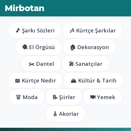
Mirbotan
🎵 Şarkı Sözleri
🎶 Kürtçe Şarkılar
🧶 El Örgüsü
🏠 Dekorasyon
✂️ Dantel
🎤 Sanatçılar
📖 Kürtçe Nedir
🏔️ Kültür & Tarih
👗 Moda
📝 Şiirler
🍽️ Yemek
🎸 Akorlar