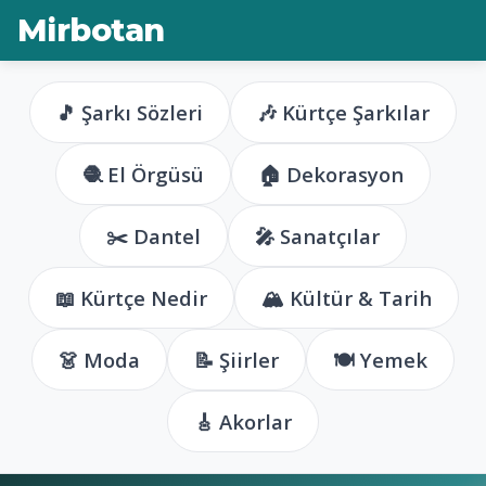
Mirbotan
🎵 Şarkı Sözleri
🎶 Kürtçe Şarkılar
🧶 El Örgüsü
🏠 Dekorasyon
✂️ Dantel
🎤 Sanatçılar
📖 Kürtçe Nedir
🏔️ Kültür & Tarih
👗 Moda
📝 Şiirler
🍽️ Yemek
🎸 Akorlar