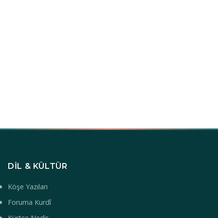
DIL & KÜLTÜR
Köşe Yazıları
Foruma Kurdî
Kürtçe Nedir