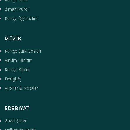
Zimanî Kurdî
Kürtçe Öğrenelim
MÜZIK
Kürtçe Şarkı Sözleri
Albüm Tanıtım
Kürtçe Klipler
Dengbêj
Akorlar & Notalar
EDEBIYAT
Güzel Şiirler
Helbestên Kurdî