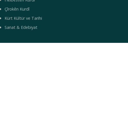
Çîrokên Kurdî
Kürt Kültür ve Tarihi
Sanat & Edebiyat
YAŞAM
Yemek Tarifleri
Turizm & Gezi
Bilim & Teknoloji
Sağlık
Bebek İsimleri
© 2026 Mirbotan — Kürt Kültür ve Topluluk Portalı