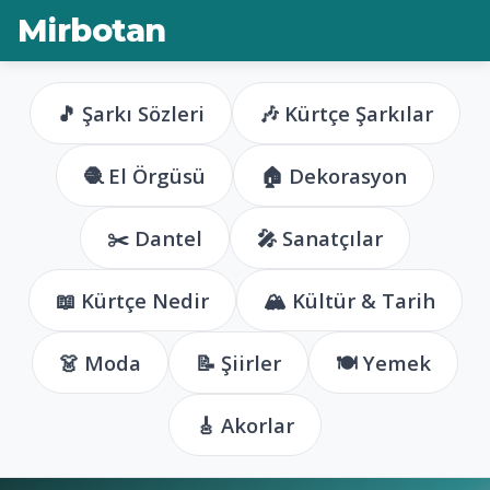
Mirbotan
🎵 Şarkı Sözleri
🎶 Kürtçe Şarkılar
🧶 El Örgüsü
🏠 Dekorasyon
✂️ Dantel
🎤 Sanatçılar
📖 Kürtçe Nedir
🏔️ Kültür & Tarih
👗 Moda
📝 Şiirler
🍽️ Yemek
🎸 Akorlar