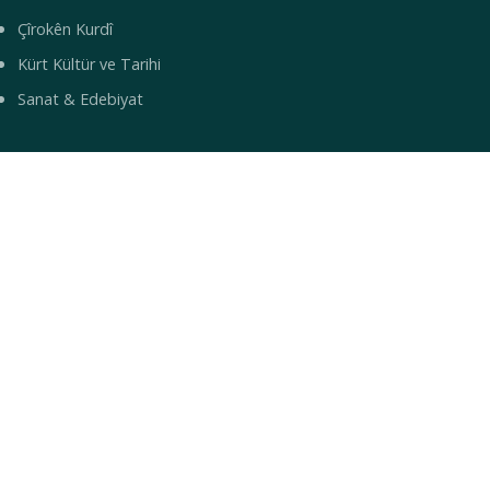
Çîrokên Kurdî
Kürt Kültür ve Tarihi
Sanat & Edebiyat
YAŞAM
Yemek Tarifleri
Turizm & Gezi
Bilim & Teknoloji
Sağlık
Bebek İsimleri
© 2026 Mirbotan — Kürt Kültür ve Topluluk Portalı