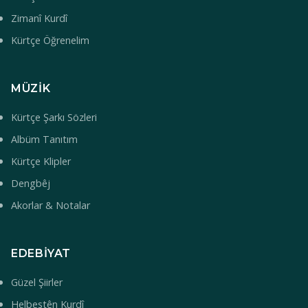
Zimanî Kurdî
Kürtçe Öğrenelim
MÜZIK
Kürtçe Şarkı Sözleri
Albüm Tanıtım
Kürtçe Klipler
Dengbêj
Akorlar & Notalar
EDEBIYAT
Güzel Şiirler
Helbestên Kurdî