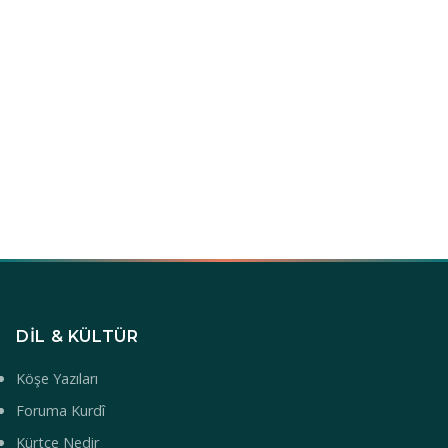
DIL & KÜLTÜR
Köşe Yazıları
Foruma Kurdî
Kürtçe Nedir