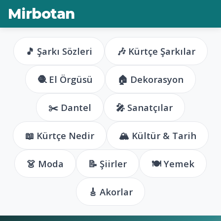
Mirbotan
🎵 Şarkı Sözleri
🎶 Kürtçe Şarkılar
🧶 El Örgüsü
🏠 Dekorasyon
✂️ Dantel
🎤 Sanatçılar
📖 Kürtçe Nedir
🏔️ Kültür & Tarih
👗 Moda
📝 Şiirler
🍽️ Yemek
🎸 Akorlar