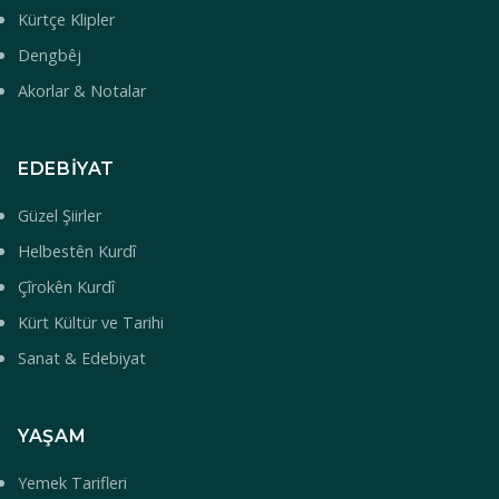
Kürtçe Klipler
Dengbêj
Akorlar & Notalar
EDEBIYAT
Güzel Şiirler
Helbestên Kurdî
Çîrokên Kurdî
Kürt Kültür ve Tarihi
Sanat & Edebiyat
YAŞAM
Yemek Tarifleri